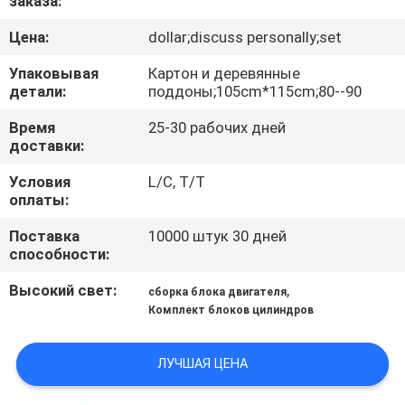
заказа:
КАЧЕСТВА
Цена:
dollar;discuss personally;set
СВЯЖИТЕСЬ
Упаковывая
Картон и деревянные
детали:
поддоны;105cm*115cm;80--90
МЫ
Время
25-30 рабочих дней
доставки:
НОВОСТИ
Условия
L/C, T/T
оплаты:
СПРОСИТЕ
Поставка
10000 штук 30 дней
ЦИТАТУ
способности:
Высокий свет:
,
сборка блока двигателя
КАРТА
Комплект блоков цилиндров
САЙТА
ЛУЧШАЯ ЦЕНА
PRIVACY