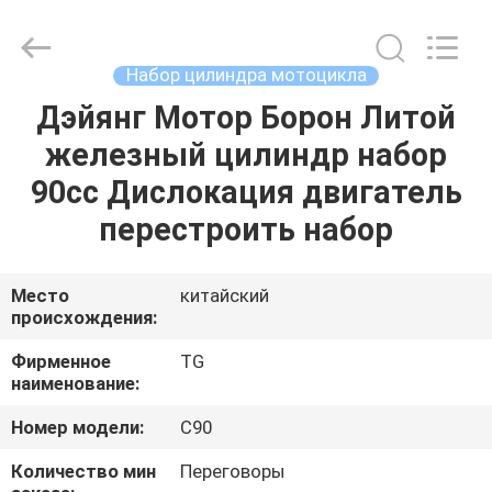
Tianshan
Cylinder
Block.,Ltd.
All
Rights
Набор цилиндра мотоцикла
Reserved.
Developed
by
Дэйянг Мотор Борон Литой
ДОМ
ECER
железный цилиндр набор
ПРОДУКТЫ
90cc Дислокация двигатель
перестроить набор
О
НАС
Место
китайский
происхождения:
ПУТЕШЕСТВИЕ
Фирменное
TG
наименование:
ФАБРИКИ
Номер модели:
C90
ПРОВЕРКА
Количество мин
Переговоры