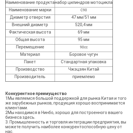
Наименование продукта
набор цилиндров мотоцикла
Наименование марки
C90
Диаметр отверстия
47 мм/51 мм
Внешний диаметр
520,4 мм
Фактическая высота
69 мм
Общая высота
95 мм
Перемещение
90cc
Материал
Боровое чугун
Пакет
Стандартная упаковка
Производство
Чжэцзян Китай
Производитель
приемлемо
Конкурентное преимущество
1Мы являемся большой поддержкой для рынка Китая и того
же зарубежных рынков, продукция хорошо воспринимается
клиентами.
2Мы находимся в Нинбо, хорошо для построенного вашего
бизнеса здесь.
3. Промышленность и торговля интеграции предприятия, вы
можете получить наиболее конкурентоспособную цену от
нас.