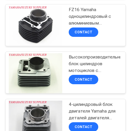
POLICY
FZ16 Yamaha
одноцилиндровый с
алюминиевым
материалом
CONTACT
Высокопроизводительный
блок цилиндров
мотоциклов с
алюминиевым
CONTACT
материалом
4-цилиндровый блок
двигателя Yamaha для
деталей двигателя
скутера MIO-M3
CONTACT