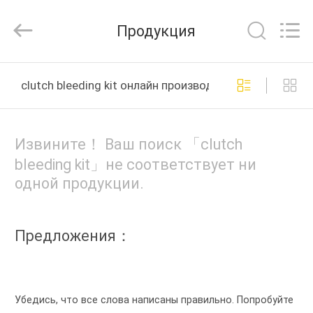
Cylinder
Block.,Ltd.
All
Продукция
Rights
Reserved.
Developed
by
ДОМ
ECER
clutch bleeding kit онлайн производство
ПРОДУКТЫ
Извините！ Ваш поиск 「clutch
О
bleeding kit」не соответствует ни
одной продукции.
НАС
ПУТЕШЕСТВИЕ
Предложения：
ФАБРИКИ
ПРОВЕРКА
Убедись, что все слова написаны правильно. Попробуйте