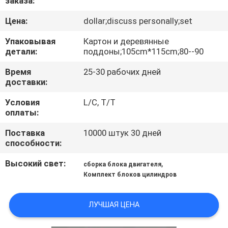
заказа:
КАЧЕСТВА
Цена:
dollar;discuss personally;set
СВЯЖИТЕСЬ
Упаковывая
Картон и деревянные
детали:
поддоны;105cm*115cm;80--90
МЫ
Время
25-30 рабочих дней
доставки:
НОВОСТИ
Условия
L/C, T/T
оплаты:
СПРОСИТЕ
Поставка
10000 штук 30 дней
ЦИТАТУ
способности:
Высокий свет:
,
сборка блока двигателя
КАРТА
Комплект блоков цилиндров
САЙТА
ЛУЧШАЯ ЦЕНА
PRIVACY