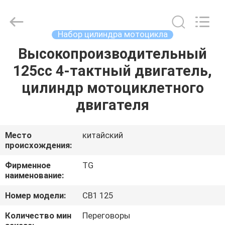
Tianshan
Cylinder
Block.,Ltd.
All
Rights
Набор цилиндра мотоцикла
Reserved.
Developed
by
Высокопроизводительный
ДОМ
ECER
125cc 4-тактный двигатель,
ПРОДУКТЫ
цилиндр мотоциклетного
двигателя
О
НАС
Место
китайский
происхождения:
ПУТЕШЕСТВИЕ
Фирменное
TG
наименование:
ФАБРИКИ
Номер модели:
CB1 125
ПРОВЕРКА
Количество мин
Переговоры