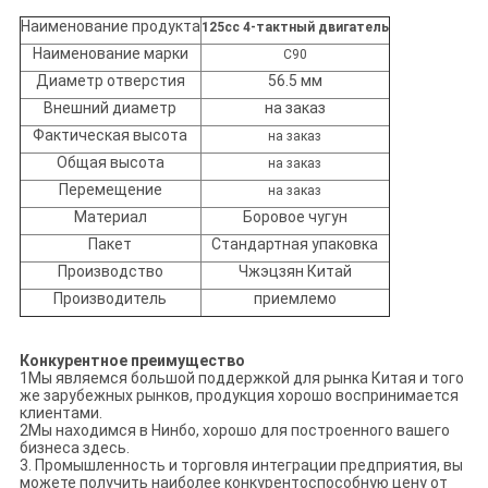
Наименование продукта
125cc 4-тактный двигатель
Наименование марки
C90
Диаметр отверстия
56.5 мм
Внешний диаметр
на заказ
Фактическая высота
на заказ
Общая высота
на заказ
Перемещение
на заказ
Материал
Боровое чугун
Пакет
Стандартная упаковка
Производство
Чжэцзян Китай
Производитель
приемлемо
Конкурентное преимущество
1Мы являемся большой поддержкой для рынка Китая и того
же зарубежных рынков, продукция хорошо воспринимается
клиентами.
2Мы находимся в Нинбо, хорошо для построенного вашего
бизнеса здесь.
3. Промышленность и торговля интеграции предприятия, вы
можете получить наиболее конкурентоспособную цену от