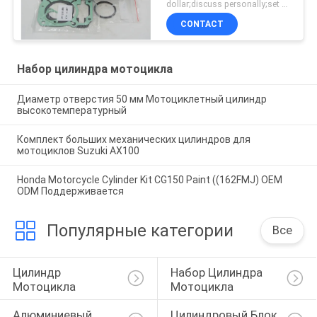
мотоциклет цилиндр
dollar;discuss personally;set MOQ:Переговоры
блок
CONTACT
Набор цилиндра мотоцикла
Диаметр отверстия 50 мм Мотоциклетный цилиндр
высокотемпературный
Комплект больших механических цилиндров для
мотоциклов Suzuki AX100
Honda Motorcycle Cylinder Kit CG150 Paint ((162FMJ) OEM
ODM Поддерживается
Популярные категории
Все
Цилиндр 
Набор Цилиндра 
Мотоцикла
Мотоцикла
Алюминиевый 
Цилиндровый Блок 