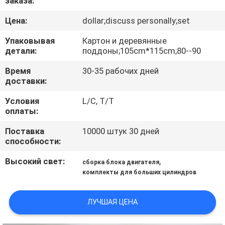
заказа:
КАЧЕСТВА
Цена:
dollar;discuss personally;set
СВЯЖИТЕСЬ
Упаковывая
Картон и деревянные
детали:
поддоны;105cm*115cm;80--90
МЫ
Время
30-35 рабочих дней
доставки:
НОВОСТИ
Условия
L/C, T/T
оплаты:
СПРОСИТЕ
Поставка
10000 штук 30 дней
ЦИТАТУ
способности:
Высокий свет:
,
сборка блока двигателя
КАРТА
комплекты для больших цилиндров
САЙТА
ЛУЧШАЯ ЦЕНА
PRIVACY