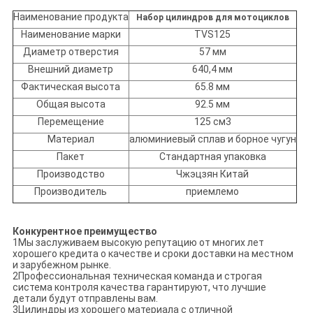
Наименование продукта
Набор цилиндров для мотоциклов
Наименование марки
TVS125
Диаметр отверстия
57 мм
Внешний диаметр
640,4 мм
Фактическая высота
65.8 мм
Общая высота
92.5 мм
Перемещение
125 см3
Материал
алюминиевый сплав и борное чугун
Пакет
Стандартная упаковка
Производство
Чжэцзян Китай
Производитель
приемлемо
Конкурентное преимущество
1Мы заслуживаем высокую репутацию от многих лет
хорошего кредита о качестве и сроки доставки на местном
и зарубежном рынке.
2Профессиональная техническая команда и строгая
система контроля качества гарантируют, что лучшие
детали будут отправлены вам.
3Цилиндры из хорошего материала с отличной