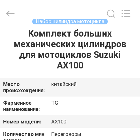
Tianshan
Cylinder
Block.,Ltd.
All
Rights
Набор цилиндра мотоцикла
Reserved.
Developed
by
Комплект больших
ДОМ
ECER
механических цилиндров
ПРОДУКТЫ
для мотоциклов Suzuki
AX100
О
НАС
Место
китайский
происхождения:
ПУТЕШЕСТВИЕ
Фирменное
TG
наименование:
ФАБРИКИ
Номер модели:
AX100
ПРОВЕРКА
Количество мин
Переговоры