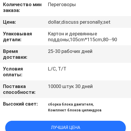
КАЧЕСТВА
Количество мин
Переговоры
заказа:
СВЯЖИТЕСЬ
Цена:
dollar;discuss personally;set
МЫ
Упаковывая
Картон и деревянные
детали:
поддоны;105cm*115cm;80--90
НОВОСТИ
Время
25-30 рабочих дней
доставки:
СПРОСИТЕ
Условия
L/C, T/T
оплаты:
ЦИТАТУ
Поставка
10000 штук 30 дней
способности:
КАРТА
Высокий свет:
,
сборка блока двигателя
САЙТА
Комплект блоков цилиндров
PRIVACY
ЛУЧШАЯ ЦЕНА