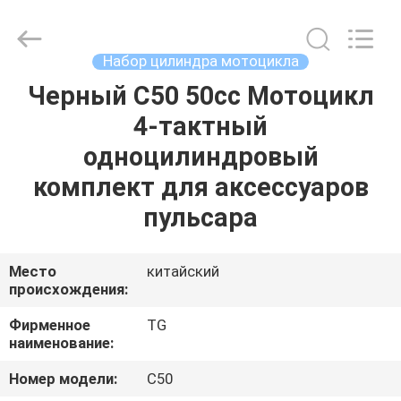
Tianshan
Cylinder
Block.,Ltd.
All
Rights
Набор цилиндра мотоцикла
Reserved.
Developed
by
Черный C50 50cc Мотоцикл
ДОМ
ECER
4-тактный
ПРОДУКТЫ
одноцилиндровый
комплект для аксессуаров
О
пульсара
НАС
Место
китайский
происхождения:
ПУТЕШЕСТВИЕ
ФАБРИКИ
Фирменное
TG
наименование:
ПРОВЕРКА
Номер модели:
C50