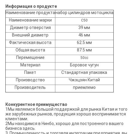
Информация о продукте
Наименование продукта
набор цилиндров мотоцикла
Наименование марки
C50
Диаметр отверстия
39 мм
Внешний диаметр
46 мм
Фактическая высота
62.5 мм
Общая высота
87.5 мм
Перемещение
50cc
Материал
Боровое чугун
Пакет
Стандартная упаковка
Производство
Чжэцзян Китай
Производитель
приемлемо
Конкурентное преимущество
1Мы являемся большой поддержкой для рынка Китая и того
же зарубежных рынков, продукция хорошо воспринимается
клиентами.
2Мы находимся в Нинбо, хорошо для построенного вашего
бизнеса здесь.
3. Промышленность и торговля интеграции предприятия, вы