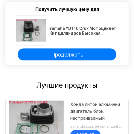
Получить лучшую цену для
Yamaha YD110 Crux Мотоциклет
Кит цилиндров Высокая
износостойкость
Продолжать
Лучшие продукты
Хонда литой алюминий
двигатель блок,
настраиваемый
мотоциклет цилиндр
dollar;discuss personally;set MOQ:Переговоры
блок