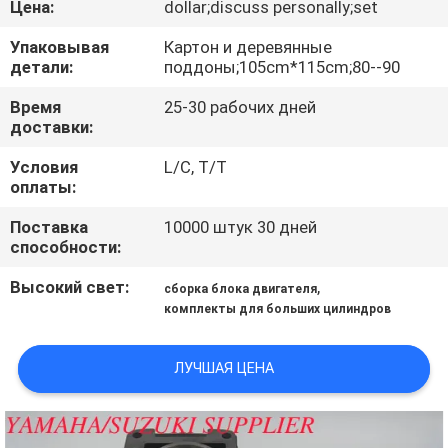
Цена:
dollar;discuss personally;set
КАЧЕСТВА
Упаковывая
Картон и деревянные
детали:
поддоны;105cm*115cm;80--90
СВЯЖИТЕСЬ
МЫ
Время
25-30 рабочих дней
доставки:
Условия
L/C, T/T
НОВОСТИ
оплаты:
Поставка
10000 штук 30 дней
СПРОСИТЕ
способности:
ЦИТАТУ
Высокий свет:
,
сборка блока двигателя
комплекты для больших цилиндров
КАРТА
САЙТА
ЛУЧШАЯ ЦЕНА
PRIVACY