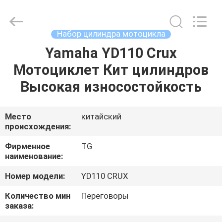
Tianshan
Cylinder
Block.,Ltd.
All
Rights
Набор цилиндра мотоцикла
Reserved.
Developed
Yamaha YD110 Crux
ДОМ
by
ECER
Мотоциклет Кит цилиндров
ПРОДУКТЫ
Высокая износостойкость
О
Место
китайский
происхождения:
НАС
Фирменное
TG
наименование:
ПУТЕШЕСТВИЕ
Номер модели:
YD110 CRUX
ФАБРИКИ
Количество мин
Переговоры
заказа:
ПРОВЕРКА