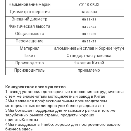
Наименование марки
YD110 CRUX
Диаметр отверстия
на заказ
Внешний диаметр
на заказ
Фактическая высота
на заказ
Общая высота
на заказ
Перемещение
на заказ
Материал
алюминиевый сплав и борное чугун
Пакет
Стандартная упаковка
Производство
Чжэцзян Китай
Производитель
приемлемо
Конкурентное преимущество
1. завод установил долгосрочные отношения сотрудничества
с тем же знаменитым мотоциклетный завод в Китае
2Мы являемся профессиональным производителем
мотоциклетных цилиндров уже более двадцати лет.
3Мы большая поддержка для китайского рынка и того же
зарубежных рынков страны, продукты хорошо
приняты
Клиенты.
4Мы находимся в Нинбо, хорошо для построенного вашего
бизнеса здесь.