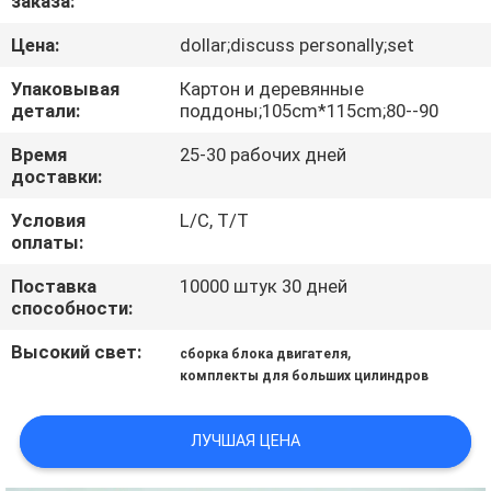
заказа:
КАЧЕСТВА
Цена:
dollar;discuss personally;set
СВЯЖИТЕСЬ
Упаковывая
Картон и деревянные
детали:
поддоны;105cm*115cm;80--90
МЫ
Время
25-30 рабочих дней
доставки:
НОВОСТИ
Условия
L/C, T/T
оплаты:
СПРОСИТЕ
Поставка
10000 штук 30 дней
ЦИТАТУ
способности:
Высокий свет:
,
сборка блока двигателя
КАРТА
комплекты для больших цилиндров
САЙТА
ЛУЧШАЯ ЦЕНА
PRIVACY