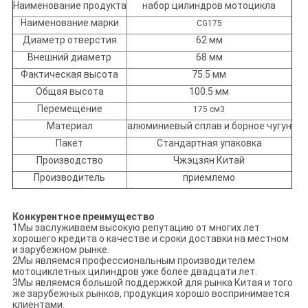
Наименование продукта
набор цилиндров мотоцикла
Наименование марки
CG175
Диаметр отверстия
62 мм
Внешний диаметр
68 мм
Фактическая высота
75.5 мм
Общая высота
100.5 мм
Перемещение
175 см3
Материал
алюминиевый сплав и борное чугун
Пакет
Стандартная упаковка
Производство
Чжэцзян Китай
Производитель
приемлемо
Конкурентное преимущество
1Мы заслуживаем высокую репутацию от многих лет
хорошего кредита о качестве и сроки доставки на местном
и зарубежном рынке.
2Мы являемся профессиональным производителем
мотоциклетных цилиндров уже более двадцати лет.
3Мы являемся большой поддержкой для рынка Китая и того
же зарубежных рынков, продукция хорошо воспринимается
клиентами.