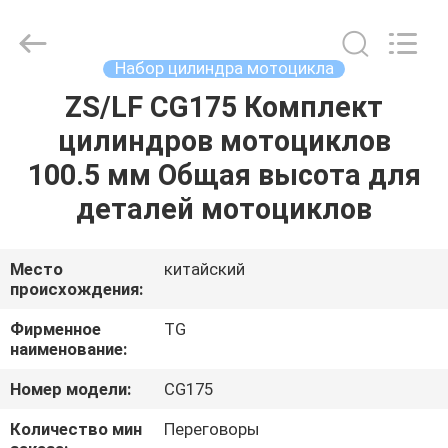
Tianshan
Cylinder
Block.,Ltd.
All
Rights
Набор цилиндра мотоцикла
Reserved.
Developed
ZS/LF CG175 Комплект
ДОМ
by
ECER
цилиндров мотоциклов
ПРОДУКТЫ
100.5 мм Общая высота для
деталей мотоциклов
О
НАС
Место
китайский
происхождения:
ПУТЕШЕСТВИЕ
Фирменное
TG
наименование:
ФАБРИКИ
Номер модели:
CG175
ПРОВЕРКА
Количество мин
Переговоры