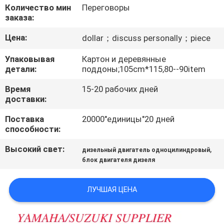
КАЧЕСТВА
Количество мин
Переговоры
заказа:
СВЯЖИТЕСЬ
Цена:
dollar；discuss personally；piece
МЫ
Упаковывая
Картон и деревянные
детали:
поддоны;105cm*115,80--90item
НОВОСТИ
Время
15-20 рабочих дней
доставки:
СПРОСИТЕ
Поставка
20000"единицы"20 дней
способности:
ЦИТАТУ
Высокий свет:
,
дизельный двигатель одноцилиндровый
блок двигателя дизеля
КАРТА
САЙТА
ЛУЧШАЯ ЦЕНА
PRIVACY