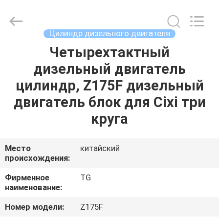
Development
Tianshan
Cylinder
Block.,Ltd.
All
Цилиндр дизельного двигателя
Rights
Reserved.
Developed
Четырехтактный
ДОМ
by
ECER
дизельный двигатель
ПРОДУКТЫ
цилиндр, Z175F дизельный
двигатель блок для Cixi три
О
круга
НАС
Место
китайский
происхождения:
ПУТЕШЕСТВИЕ
ФАБРИКИ
Фирменное
TG
наименование:
ПРОВЕРКА
Номер модели:
Z175F