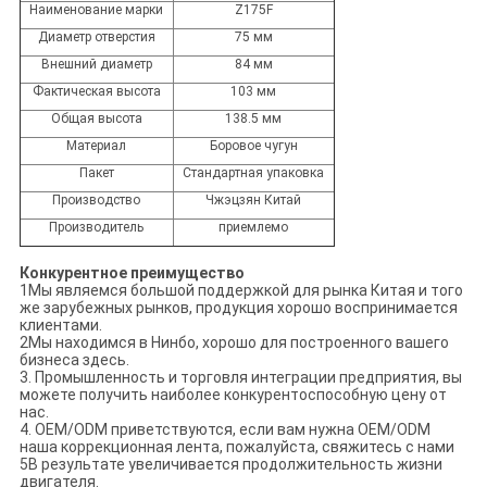
Наименование марки
Z175F
Диаметр отверстия
75 мм
Внешний диаметр
84 мм
Фактическая высота
103 мм
Общая высота
138.5 мм
Материал
Боровое чугун
Пакет
Стандартная упаковка
Производство
Чжэцзян Китай
Производитель
приемлемо
Конкурентное преимущество
1Мы являемся большой поддержкой для рынка Китая и того
же зарубежных рынков, продукция хорошо воспринимается
клиентами.
2Мы находимся в Нинбо, хорошо для построенного вашего
бизнеса здесь.
3. Промышленность и торговля интеграции предприятия, вы
можете получить наиболее конкурентоспособную цену от
нас.
4. OEM/ODM приветствуются, если вам нужна OEM/ODM
наша коррекционная лента, пожалуйста, свяжитесь с нами
5В результате увеличивается продолжительность жизни
двигателя.