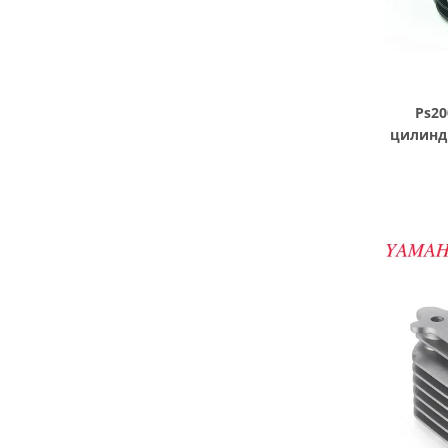
Ps2
цилинд
д