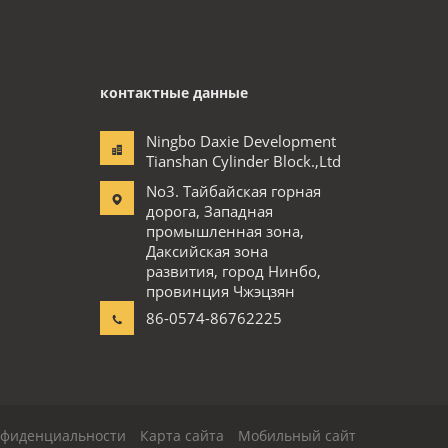
контактные данные
Ningbo Daxie Development
Tianshan Cylinder Block.,Ltd
No3. Тайбайская горная
дорога, Западная
промышленная зона,
Даксийская зона
развития, город Нинбо,
провинция Чжэцзян
86-0574-86762225
нфиденциальности
Карта сайта
Мобильный сайт