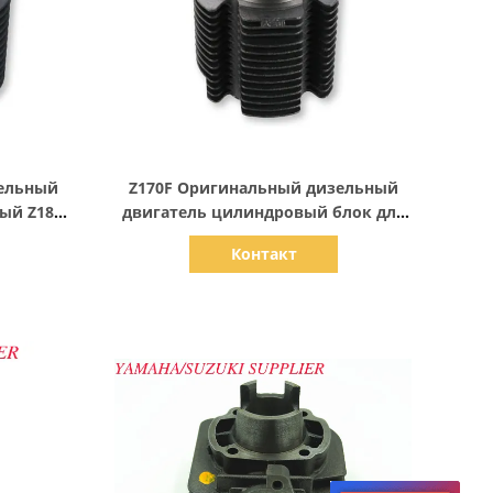
Показать детали
ельный
Z170F Оригинальный дизельный
ый Z180F
двигатель цилиндровый блок для
ателя
Cixi Три круга, 4cc дислокации
Контакт