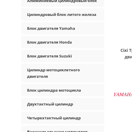
Алюминиевый цилиндровый блок
Цилиндровый блок литого железа
Блок двигателя Yamaha
Блок двигателя Honda
Cixi
Блок двигателя Suzuki
дви
одно
Цилиндр мотоциклетного
двигателя
Блок цилиндра мотоцикла
Двухтактный цилиндр
Четырехтактный цилиндр
Внешние крышки цилиндров