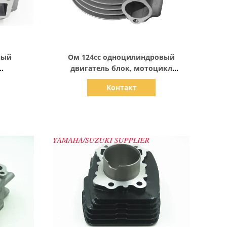
Показать детали
ный
Ом 124cc одноцилиндровый
двигатель блок, мотоцикл
атель,
воздушно-охлажденный цилиндр
Контакт
е