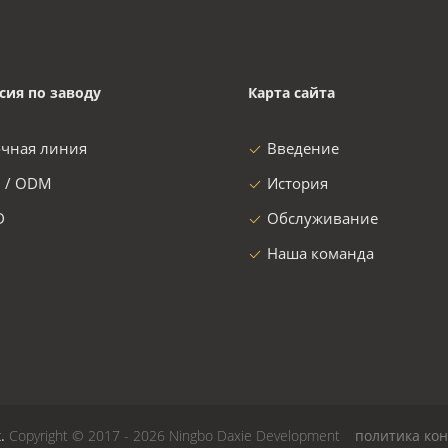
сия по заводу
Карта сайта
очная линия
Введение
 / ODM
История
D
Обслуживание
Наша команда
к.
Copyright © 2017 - 2026 Ningbo Daxie Development
политика ко