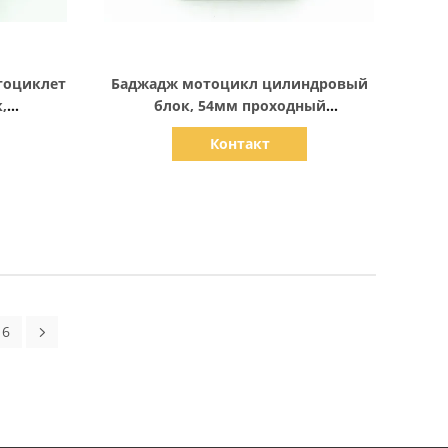
Показать детали
тоциклет
Баджадж мотоцикл цилиндровый
,
блок, 54мм проходный
ушно-
одноцилиндровый
Контакт
ьный
четырехтактный
6