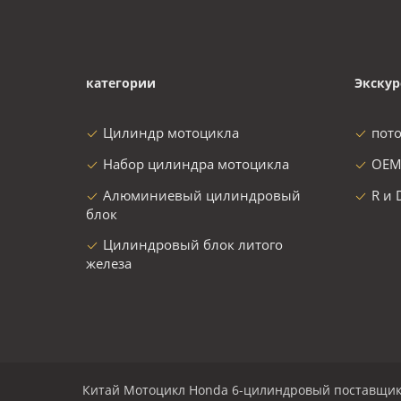
категории
Экскур
Цилиндр мотоцикла
пот
Набор цилиндра мотоцикла
OEM
Алюминиевый цилиндровый
R и 
блок
Цилиндровый блок литого
железа
Китай Мотоцикл Honda 6-цилиндровый поставщи