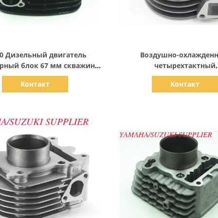
Показать детали
Показать детали
00 Дизельный двигатель
Воздушно-охлажден
рный блок 67 мм скважина
четырехтактный
ля мотоциклов Bajaj
одноцилиндровый двиг
Контакт
Контакт
энергосбережени