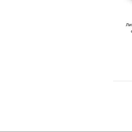
Ли
четырех
бло