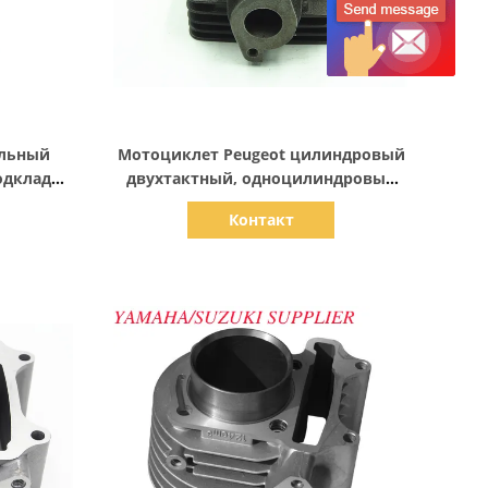
Показать детали
ельный
Мотоциклет Peugeot цилиндровый
одкладки
двухтактный, одноцилиндровый
114 мм
дизельный двигатель 50cc
Контакт