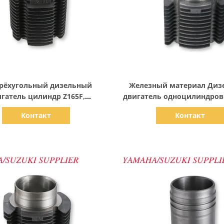
Показать детали
Показать детали
 Трёхугольный дизельный
Железный материал Диз
гатель цилиндр Z165F,
двигатель одноцилиндров
цилиндровый дизельный
для Cixi Три круга двиг
Контакт
Контакт
двигатель