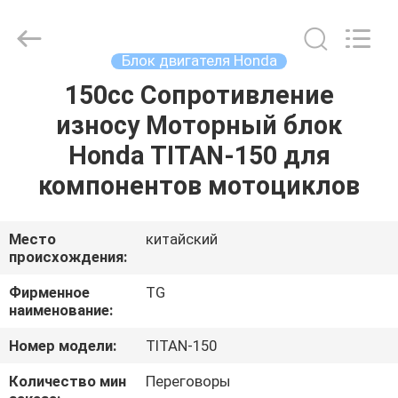
Cylinder
Block.,Ltd.
All
Rights
Reserved.
Блок двигателя Honda
Developed
by
150cc Сопротивление
ДОМ
ECER
износу Моторный блок
ПРОДУКТЫ
Honda TITAN-150 для
компонентов мотоциклов
О
НАС
Место
китайский
происхождения:
ПУТЕШЕСТВИЕ
Фирменное
TG
наименование:
ФАБРИКИ
Номер модели:
TITAN-150
ПРОВЕРКА
Количество мин
Переговоры