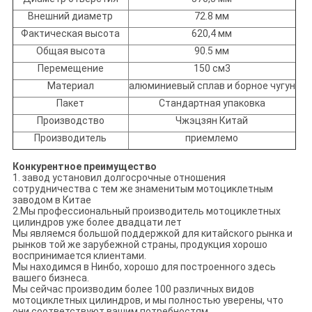
Внешний диаметр
72.8 мм
Фактическая высота
620,4 мм
Общая высота
90.5 мм
Перемещение
150 см3
Материал
алюминиевый сплав и борное чугун
Пакет
Стандартная упаковка
Производство
Чжэцзян Китай
Производитель
приемлемо
Конкурентное преимущество
1. завод установил долгосрочные отношения
сотрудничества с тем же знаменитым мотоциклетным
заводом в Китае
2.Мы профессиональный производитель мотоциклетных
цилиндров уже более двадцати лет
Мы являемся большой поддержкой для китайского рынка и
рынков той же зарубежной страны, продукция хорошо
воспринимается клиентами.
Мы находимся в Нинбо, хорошо для построенного здесь
вашего бизнеса.
Мы сейчас производим более 100 различных видов
мотоциклетных цилиндров, и мы полностью уверены, что
они соответствуют вашим потребностям.