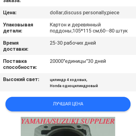
заказа:
КАЧЕСТВА
Цена:
dollar;discuss personally;piece
СВЯЖИТЕСЬ
Упаковывая
Картон и деревянный
детали:
поддоны;105*115 см;60--80 штук
МЫ
Время
25-30 рабочих дней
доставки:
НОВОСТИ
Поставка
20000"единицы"30 дней
способности:
СПРОСИТЕ
Высокий свет:
,
цилиндр 4 ходовых
ЦИТАТУ
Honda одноцилиндровый
КАРТА
ЛУЧШАЯ ЦЕНА
САЙТА
PRIVACY