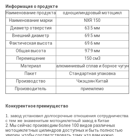
Информация о продукте
Наименование продукта
одноцилиндровый мотоцикл
Наименование марки
NXR 150
Диаметр отверстия
63.5 мм
Внешний диаметр
69.5 мм
Фактическая высота
69.6 мм
Общая высота
97.9 мм
Перемещение
150 см3
Материал
алюминиевый сплав и борное чугун
Пакет
Стандартная упаковка
Производство
Чжэцзян Китай
Производитель
приемлемо
Конкурентное преимущество
1. завод установил долгосрочные отношения сотрудничества
с тем же знаменитым мотоциклетный завод в Китае
2. Мы сейчас производим более 100 видов различных
мотоциклетных цилиндров доступных и быть полностью
уверен, чтобы соответствовать тому, что вам нужно