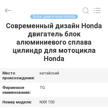
Cylinder
Block.,Ltd.
All
Rights
Reserved.
Блок двигателя Honda
Developed
by
Современный дизайн Honda
ДОМ
ECER
двигатель блок
ПРОДУКТЫ
алюминиевого сплава
цилиндр для мотоцикла
О
Honda
НАС
Место
китайский
происхождения:
ПУТЕШЕСТВИЕ
ФАБРИКИ
Фирменное
TG
наименование:
ПРОВЕРКА
Номер модели:
NXR 150