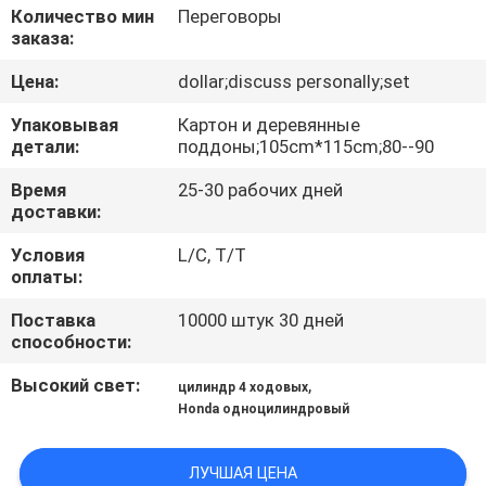
КАЧЕСТВА
Количество мин
Переговоры
заказа:
СВЯЖИТЕСЬ
Цена:
dollar;discuss personally;set
МЫ
Упаковывая
Картон и деревянные
детали:
поддоны;105cm*115cm;80--90
НОВОСТИ
Время
25-30 рабочих дней
доставки:
СПРОСИТЕ
Условия
L/C, T/T
оплаты:
ЦИТАТУ
Поставка
10000 штук 30 дней
способности:
КАРТА
Высокий свет:
,
цилиндр 4 ходовых
САЙТА
Honda одноцилиндровый
PRIVACY
ЛУЧШАЯ ЦЕНА