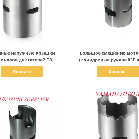
Показать детали
Показать детали
чные наружные крышки
Большое смещение мото
индров двигателей T8,
цилиндровые рукава 85F д
ные крышки для укрытия
бортового двигате
Контакт
Контакт