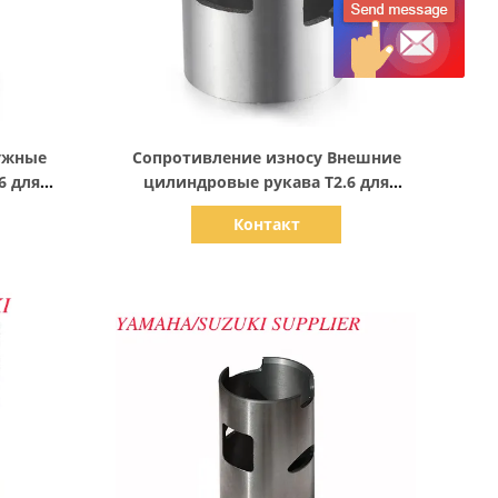
Показать детали
ужные
Сопротивление износу Внешние
6 для
цилиндровые рукава T2.6 для
еля
двигателя Hidea
Контакт