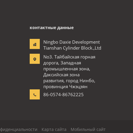
контактные данные
Ningbo Daxie Development
Tianshan Cylinder Block.,Ltd
No3. Тайбайская горная
дорога, Западная
промышленная зона,
Даксийская зона
развития, город Нинбо,
провинция Чжэцзян
86-0574-86762225
нфиденциальности
Карта сайта
Мобильный сайт