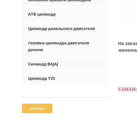
АТВ цилиндр
Цилиндр дизельного двигателя
головка цилиндра двигателя
На зака
дизеля
железны
Силиндр BAJAJ
Цилиндр TVS