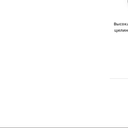
Высок
цилинд
Ру