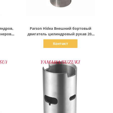
Показать детали
индров,
Parson Hidea Внешний бортовый
инеров
двигатель цилиндровый рукав 20F
0 мм
с 55 мм цилиндровой отверстием
Контакт