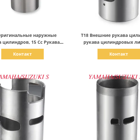
Показать детали
Показать детали
Оригинальные наружные
T18 Внешние рукава цил
а цилиндров, 15 Cc Рукава
рукава цилиндровых л
линдров мотоциклов
Диаметр отверстия 6
Контакт
Контакт