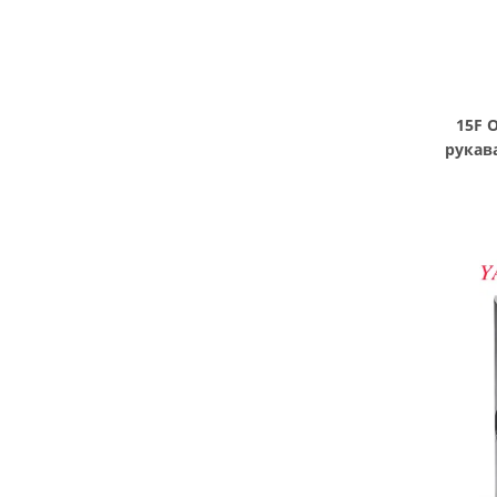
15F 
рукав
ци