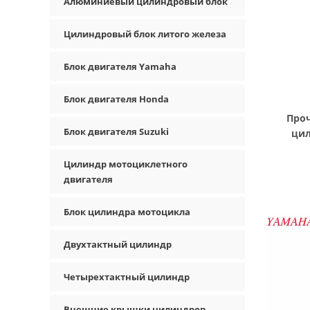
Алюминиевый цилиндровый блок
Цилиндровый блок литого железа
Блок двигателя Yamaha
Блок двигателя Honda
Про
Блок двигателя Suzuki
цил
чугун
Цилиндр мотоциклетного
двигателя
Блок цилиндра мотоцикла
Двухтактный цилиндр
Четырехтактный цилиндр
Внешние крышки цилиндров