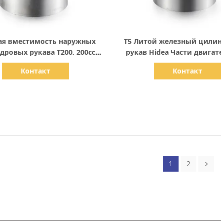
Показать детали
Показать детали
ая вместимость наружных
T5 Литой железный цили
ровых рукава T200, 200cc
рукав Hidea Части двигате
кава блока двигателя
Дислокация
Контакт
Контакт
1
2