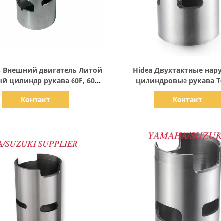
Показать детали
Показать детали
з Внешний двигатель Литой
Hidea Двухтактные нар
й цилиндр рукава 60F, 60cc
цилиндровые рукава T
Дислокация
компонентов двигат
Контакт
Контакт