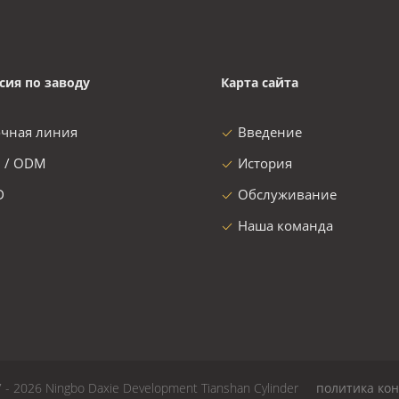
сия по заводу
Карта сайта
очная линия
Введение
 / ODM
История
D
Обслуживание
Наша команда
 - 2026 Ningbo Daxie Development Tianshan Cylinder
политика ко