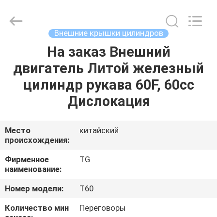
Tianshan
Cylinder
Block.,Ltd.
All
Rights
Внешние крышки цилиндров
Reserved.
Developed
by
На заказ Внешний
ДОМ
ECER
двигатель Литой железный
ПРОДУКТЫ
цилиндр рукава 60F, 60cc
Дислокация
О
НАС
Место
китайский
происхождения:
ПУТЕШЕСТВИЕ
Фирменное
TG
наименование:
ФАБРИКИ
Номер модели:
T60
ПРОВЕРКА
Количество мин
Переговоры