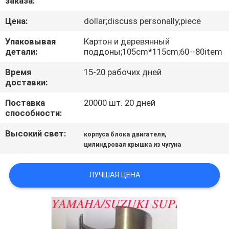
заказа:
КАЧЕСТВА
Цена:
dollar;discuss personally;piece
СВЯЖИТЕСЬ
Упаковывая
Картон и деревянный
детали:
поддоны;105cm*115cm;60--80item
МЫ
Время
15-20 рабочих дней
доставки:
НОВОСТИ
Поставка
20000 шт. 20 дней
способности:
СПРОСИТЕ
Высокий свет:
,
корпуса блока двигателя
ЦИТАТУ
цилиндровая крышка из чугуна
КАРТА
ЛУЧШАЯ ЦЕНА
САЙТА
PRIVACY