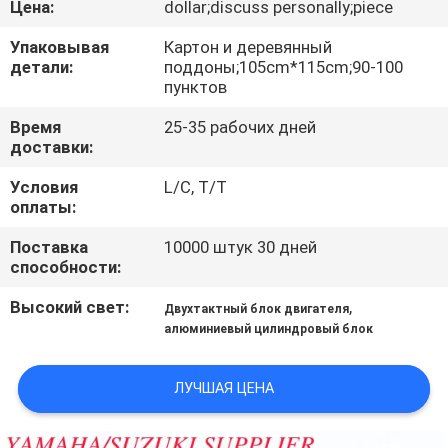
Цена:
dollar;discuss personally;piece
КАЧЕСТВА
Упаковывая
Картон и деревянный
детали:
поддоны;105cm*115cm;90-100
СВЯЖИТЕСЬ
пунктов
МЫ
Время
25-35 рабочих дней
доставки:
НОВОСТИ
Условия
L/C, T/T
оплаты:
СПРОСИТЕ
Поставка
10000 штук 30 дней
способности:
ЦИТАТУ
Высокий свет:
,
Двухтактный блок двигателя
алюминиевый цилиндровый блок
КАРТА
САЙТА
ЛУЧШАЯ ЦЕНА
PRIVACY