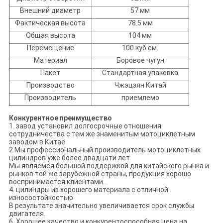
Внешний диаметр
57 мм
Фактическая высота
78.5 мм
Общая высота
104 мм
Перемещение
100 куб.см.
Материал
Боровое чугун
Пакет
Стандартная упаковка
Производство
Чжэцзян Китай
Производитель
приемлемо
Конкурентное преимущество
1. завод установил долгосрочные отношения
сотрудничества с тем же знаменитым мотоциклетным
заводом в Китае
2.Мы профессиональный производитель мотоциклетных
цилиндров уже более двадцати лет
Мы являемся большой поддержкой для китайского рынка и
рынков той же зарубежной страны, продукция хорошо
воспринимается клиентами.
4. цилиндры из хорошего материала с отличной
износостойкостью
В результате значительно увеличивается срок службы
двигателя.
6, Хорошее качество и конкурентоспособная цена на