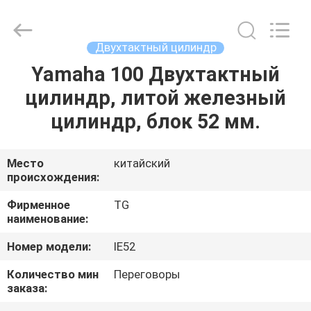
Tianshan
Cylinder
Block.,Ltd.
All
Rights
Двухтактный цилиндр
Reserved.
Developed
by
Yamaha 100 Двухтактный
ДОМ
ECER
цилиндр, литой железный
ПРОДУКТЫ
цилиндр, блок 52 мм.
О
Место
китайский
происхождения:
НАС
Фирменное
TG
наименование:
ПУТЕШЕСТВИЕ
Номер модели:
IE52
ФАБРИКИ
Количество мин
Переговоры
заказа:
ПРОВЕРКА