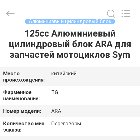
Tianshan
Cylinder
Block.,Ltd.
All
Rights
Алюминиевый цилиндровый блок
Reserved.
Developed
by
125cc Алюминиевый
ДОМ
ECER
цилиндровый блок ARA для
ПРОДУКТЫ
запчастей мотоциклов Sym
О
Место
китайский
происхождения:
НАС
Фирменное
TG
наименование:
ПУТЕШЕСТВИЕ
Номер модели:
ARA
ФАБРИКИ
Количество мин
Переговоры
заказа:
ПРОВЕРКА