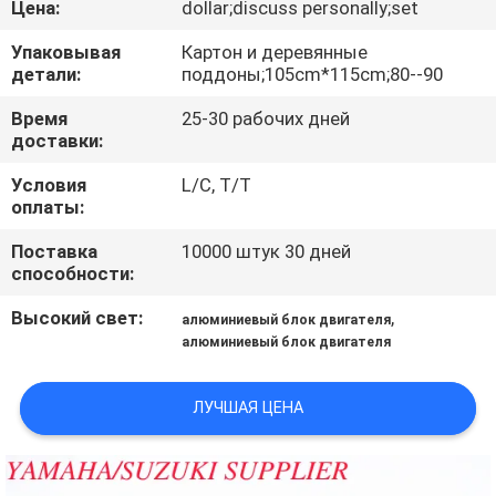
Цена:
dollar;discuss personally;set
КАЧЕСТВА
Упаковывая
Картон и деревянные
детали:
поддоны;105cm*115cm;80--90
СВЯЖИТЕСЬ
МЫ
Время
25-30 рабочих дней
доставки:
Условия
L/C, T/T
НОВОСТИ
оплаты:
Поставка
10000 штук 30 дней
СПРОСИТЕ
способности:
ЦИТАТУ
Высокий свет:
,
алюминиевый блок двигателя
алюминиевый блок двигателя
КАРТА
САЙТА
ЛУЧШАЯ ЦЕНА
PRIVACY