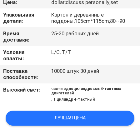
Цена:
dollar;discuss personally;set
КАЧЕСТВА
Упаковывая
Картон и деревянные
детали:
поддоны;105cm*115cm;80--90
СВЯЖИТЕСЬ
МЫ
Время
25-30 рабочих дней
доставки:
Условия
L/C, T/T
НОВОСТИ
оплаты:
Поставка
10000 штук 30 дней
СПРОСИТЕ
способности:
ЦИТАТУ
Высокий свет:
части одноцилиндровых 4-тактных
двигателей
,
1 цилиндр 4-тактный
КАРТА
САЙТА
ЛУЧШАЯ ЦЕНА
PRIVACY