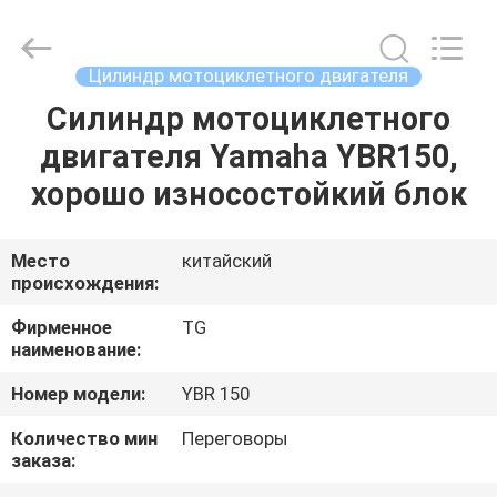
Tianshan
Cylinder
Block.,Ltd.
All
Rights
Цилиндр мотоциклетного двигателя
Reserved.
Developed
by
Силиндр мотоциклетного
ДОМ
ECER
двигателя Yamaha YBR150,
ПРОДУКТЫ
хорошо износостойкий блок
О
Место
китайский
происхождения:
НАС
Фирменное
TG
наименование:
ПУТЕШЕСТВИЕ
Номер модели:
YBR 150
ФАБРИКИ
Количество мин
Переговоры
заказа:
ПРОВЕРКА