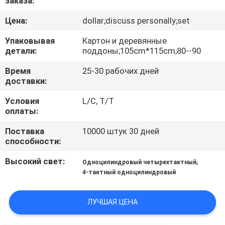
заказа:
КАЧЕСТВА
Цена:
dollar;discuss personally;set
СВЯЖИТЕСЬ
Упаковывая
Картон и деревянные
детали:
поддоны;105cm*115cm;80--90
МЫ
Время
25-30 рабочих дней
доставки:
НОВОСТИ
Условия
L/C, T/T
оплаты:
СПРОСИТЕ
Поставка
10000 штук 30 дней
ЦИТАТУ
способности:
Высокий свет:
,
Одноцилиндровый четырехтактный
КАРТА
4-тактный одноцилиндровый
САЙТА
ЛУЧШАЯ ЦЕНА
PRIVACY