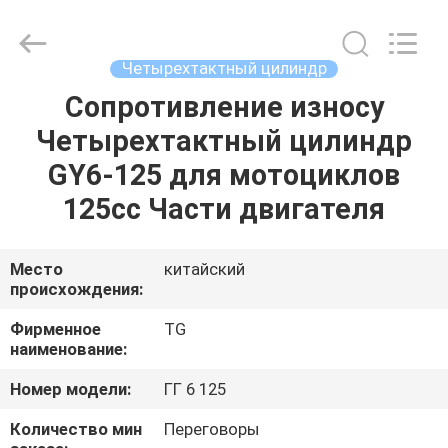
Tianshan
Cylinder
Block.,Ltd.
All
Rights
Четырехтактный цилиндр
Reserved.
Developed
by
Сопротивление износу
ДОМ
ECER
Четырехтактный цилиндр
ПРОДУКТЫ
GY6-125 для мотоциклов
125cc Части двигателя
О
НАС
Место
китайский
происхождения:
ПУТЕШЕСТВИЕ
Фирменное
TG
наименование:
ФАБРИКИ
Номер модели:
ГГ 6 125
ПРОВЕРКА
Количество мин
Переговоры