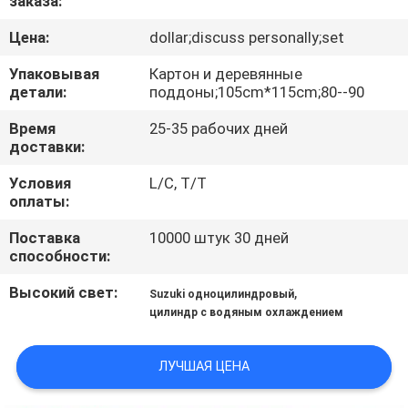
заказа:
КАЧЕСТВА
Цена:
dollar;discuss personally;set
СВЯЖИТЕСЬ
Упаковывая
Картон и деревянные
детали:
поддоны;105cm*115cm;80--90
МЫ
Время
25-35 рабочих дней
доставки:
НОВОСТИ
Условия
L/C, T/T
оплаты:
СПРОСИТЕ
Поставка
10000 штук 30 дней
ЦИТАТУ
способности:
Высокий свет:
,
Suzuki одноцилиндровый
КАРТА
цилиндр с водяным охлаждением
САЙТА
ЛУЧШАЯ ЦЕНА
PRIVACY