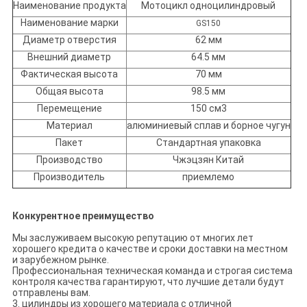
Наименование продукта
Мотоцикл одноцилиндровый
Наименование марки
GS150
Диаметр отверстия
62 мм
Внешний диаметр
64.5 мм
Фактическая высота
70 мм
Общая высота
98.5 мм
Перемещение
150 см3
Материал
алюминиевый сплав и борное чугун
Пакет
Стандартная упаковка
Производство
Чжэцзян Китай
Производитель
приемлемо
Конкурентное преимущество
Мы заслуживаем высокую репутацию от многих лет
хорошего кредита о качестве и сроки доставки на местном
и зарубежном рынке.
Профессиональная техническая команда и строгая система
контроля качества гарантируют, что лучшие детали будут
отправлены вам.
3. цилиндры из хорошего материала с отличной