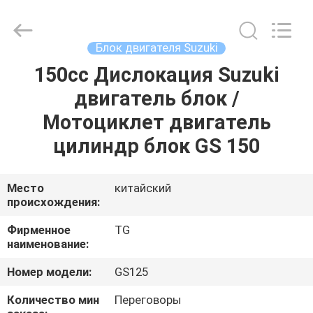
Tianshan
Cylinder
Block.,Ltd.
All
Rights
Блок двигателя Suzuki
Reserved.
Developed
by
150cc Дислокация Suzuki
ДОМ
ECER
двигатель блок /
ПРОДУКТЫ
Мотоциклет двигатель
цилиндр блок GS 150
О
НАС
Место
китайский
происхождения:
ПУТЕШЕСТВИЕ
Фирменное
TG
наименование:
ФАБРИКИ
Номер модели:
GS125
ПРОВЕРКА
Количество мин
Переговоры