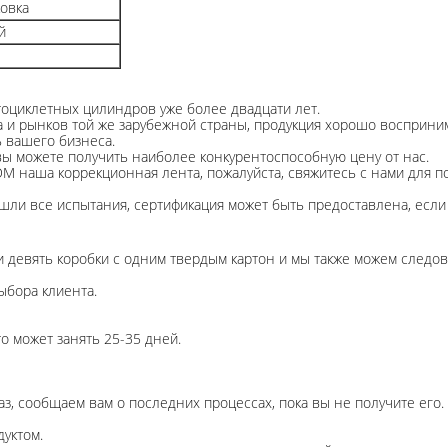
ковка
й
оциклетных цилиндров уже более двадцати лет.
 и рынков той же зарубежной страны, продукция хорошо восприним
 вашего бизнеса.
ы можете получить наиболее конкурентоспособную цену от нас.
DM наша коррекционная лента, пожалуйста, свяжитесь с нами для 
ли все испытания, сертификация может быть предоставлена, если 
ли девять коробки с одним твердым картон и мы также можем следо
ыбора клиента.
то может занять 25-35 дней.
аз, сообщаем вам о последних процессах, пока вы не получите его.
уктом.