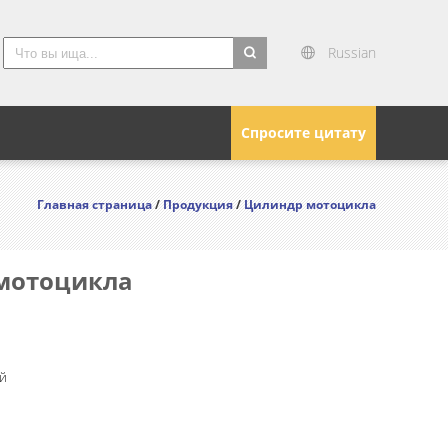
Russian
search
Спросите цитату
Главная страница
/
Продукция
/
Цилиндр мотоцикла
 мотоцикла
й