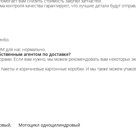
помогает вам снизить стоимость закупки запчастей.
ма контроля качества гарантируют, что лучшие детали будут отпра
инбо.
DM для нас нормально.
ственным агентом по доставке?
орами. Если вам нужно, мы можем рекомендовать вам некоторых экс
акеты и коричневые картонные коробки. И мы также можем упакова
ровый
,
Мотоцикл одноцилиндровый