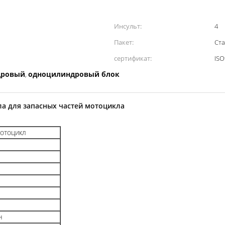
Инсульт:
4
Пакет:
Ста
сертификат:
ISO
дровый
одноцилиндровый блок
,
а для запасных частей мотоцикла
отоцикл
н