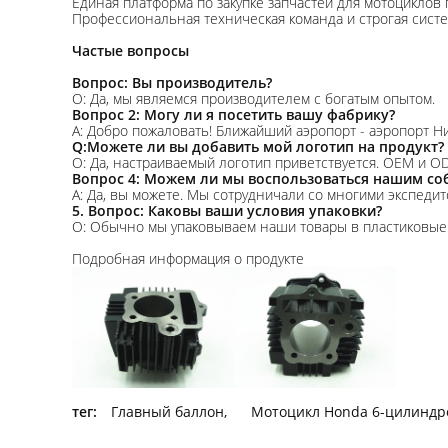
Единая платформа по закупке запчастей для мотоциклов 
Профессиональная техническая команда и строгая систе
Частые вопросы
Вопрос: Вы производитель?
О: Да, мы являемся производителем с богатым опытом.
Вопрос 2: Могу ли я посетить вашу фабрику?
А: Добро пожаловать! Ближайший аэропорт - аэропорт Н
Q:Можете ли вы добавить мой логотип на продукт?
О: Да, настраиваемый логотип приветствуется. OEM и O
Вопрос 4: Можем ли мы воспользоваться нашим соб
A: Да, вы можете. Мы сотрудничали со многими экспедит
5. Вопрос: Каковы ваши условия упаковки?
О: Обычно мы упаковываем наши товары в пластиковые п
Подробная информация о продукте
тег:
Главный баллон
,
Мотоцикл Honda 6-цилинд