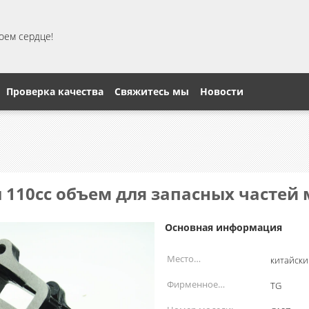
моем сердце!
Проверка качества
Свяжитесь мы
Новости
110cc объем для запасных частей
Основная информация
Место
китайски
происхождения:
Фирменное
TG
наименование: