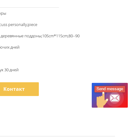
оры
scuss personally;piece
 деревянные поддоны;105cm*115cm;80--90
бочих дней
ук 30 дней
Контакт