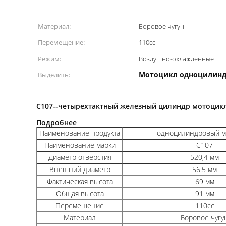
Материал:
Боровое чугун
Перемещение:
110сс
Режим:
Воздушно-охлажденные
Мотоцикл одноцилин
Выделить:
C107--четырехтактный железный цилиндр мотоцикл
Подробнее
Наименование продукта
одноцилиндровый м
Наименование марки
C107
Диаметр отверстия
520,4 мм
Внешний диаметр
56.5 мм
Фактическая высота
69 мм
Общая высота
91 мм
Перемещение
110cc
Материал
Боровое чугу