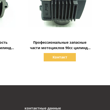
Показать детали
ость
Профессиональные запасные
цилиндр
части мотоциклов 90cc цилиндр
нт
четырехтактный для Dayang Motor
Контакт
контактные данные