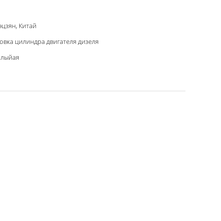
цзян, Китай
овка цилиндра двигателя дизеля
плыйая