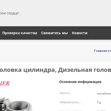
моем сердце!
Проверка качества
Свяжитесь мы
Новости
Главная с
головка цилиндра, Дизельная голо
Основная информация
Место
китайски
происхождения:
Фирменное
TG
наименование: