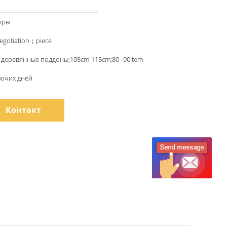
оры
egotiation；piece
 деревянные поддоны;105cm-115cm;80--90item
бочих дней
Контакт