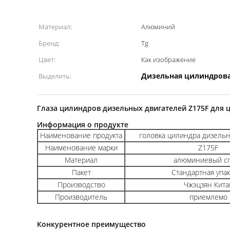
Материал:
Алюминий
Бренд:
Tg
Цвет:
Как изображение
Дизельная цилиндрова
Выделить:
Глаза цилиндров дизельных двигателей Z175F для 
Информация о продукте
Наименование продукта
головка цилиндра дизельн
Наименование марки
Z175F
Материал
алюминиевый с
Пакет
Стандартная упа
Производство
Чжэцзян Кита
Производитель
приемлемо
Конкурентное преимущество