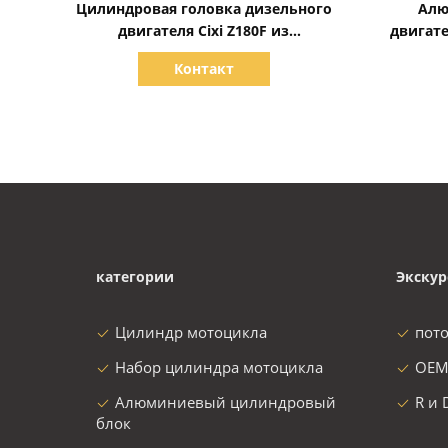
Цилиндровая головка дизельного
Алю
двигателя Cixi Z180F из
двигат
алюминиевого сплава
Z170F 
Контакт
категории
Экскур
Цилиндр мотоцикла
пот
Набор цилиндра мотоцикла
OEM
Алюминиевый цилиндровый
R и 
блок