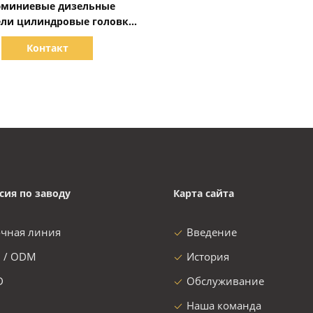
миниевые дизельные
ели цилиндровые головки
для циклов цилиндров Cixi
Контакт
сия по заводу
Карта сайта
очная линия
Введение
 / ODM
История
D
Обслуживание
Наша команда