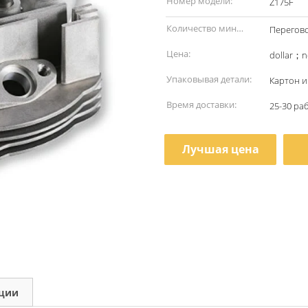
Номер модели:
Z175F
Количество мин
Перегов
заказа:
Цена:
dollar；n
Упаковывая детали:
Картон и
Время доставки:
25-30 ра
Лучшая цена
кции