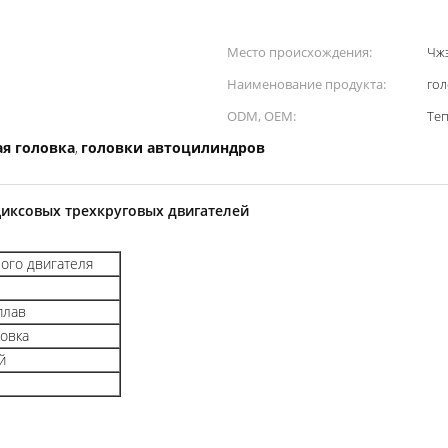
Место происхождения:
Чжэ
Наименование продукта:
гол
ODM, OEM:
Те
я головка
головки автоцилиндров
,
циксовых трехкруговых двигателей
ого двигателя
плав
ковка
й