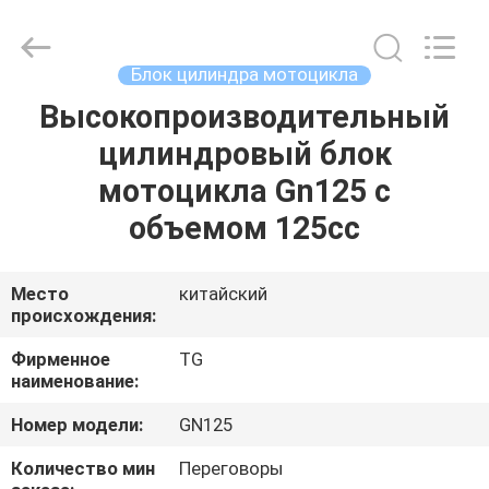
Tianshan
Cylinder
Block.,Ltd.
All
Rights
Блок цилиндра мотоцикла
Reserved.
Developed
by
Высокопроизводительный
ДОМ
ECER
цилиндровый блок
ПРОДУКТЫ
мотоцикла Gn125 с
объемом 125cc
О
НАС
Место
китайский
происхождения:
ПУТЕШЕСТВИЕ
Фирменное
TG
наименование:
ФАБРИКИ
Номер модели:
GN125
ПРОВЕРКА
Количество мин
Переговоры