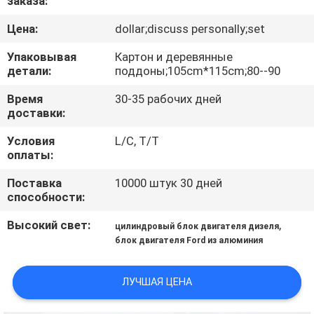
заказа:
КАЧЕСТВА
Цена:
dollar;discuss personally;set
СВЯЖИТЕСЬ
Упаковывая
Картон и деревянные
детали:
поддоны;105cm*115cm;80--90
МЫ
Время
30-35 рабочих дней
доставки:
НОВОСТИ
Условия
L/C, T/T
оплаты:
СПРОСИТЕ
Поставка
10000 штук 30 дней
ЦИТАТУ
способности:
Высокий свет:
,
цилиндровый блок двигателя дизеля
КАРТА
блок двигателя Ford из алюминия
САЙТА
ЛУЧШАЯ ЦЕНА
PRIVACY