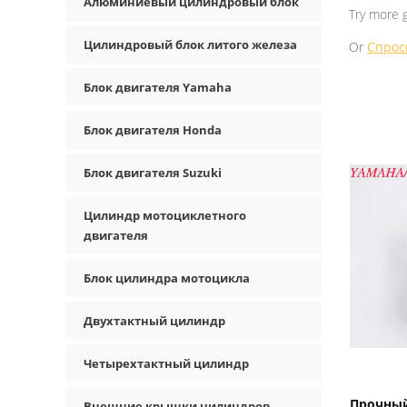
Алюминиевый цилиндровый блок
Try more 
Цилиндровый блок литого железа
Or
Спрос
Блок двигателя Yamaha
Блок двигателя Honda
Блок двигателя Suzuki
Цилиндр мотоциклетного
двигателя
Блок цилиндра мотоцикла
Двухтактный цилиндр
Четырехтактный цилиндр
Прочный
Внешние крышки цилиндров