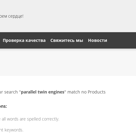
моем сердце!
Проверка качества
Свяжитесь мы
Новости
ur search "
parallel twin engines
" match no Products
ons:
all words are spelled correctly.
ent keywords.