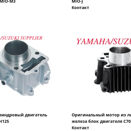
 MIO-M3
MIO-J
Контакт
Показать детали
Показать детали
индровый двигатель
Оригинальный мотор из л
H125
железа блок двигателя C70
Контакт