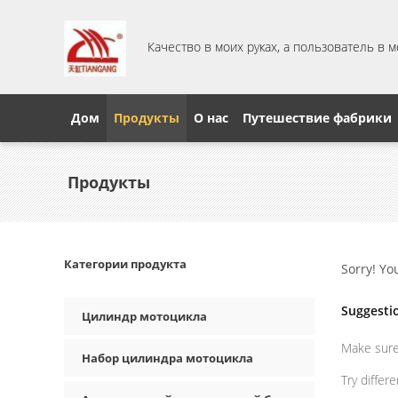
Качество в моих руках, а пользователь в 
Дом
Продукты
О нас
Путешествие фабрики
Продукты
Категории продукта
Sorry! Yo
Suggesti
Цилиндр мотоцикла
Make sure 
Набор цилиндра мотоцикла
Try differ