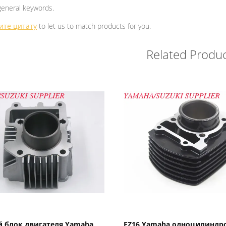
general keywords.
ите цитату
to let us to match products for you.
Related Produc
Показать детали
Показать детали
 блок двигателя Yamaha
FZ16 Yamaha одноцилиндр