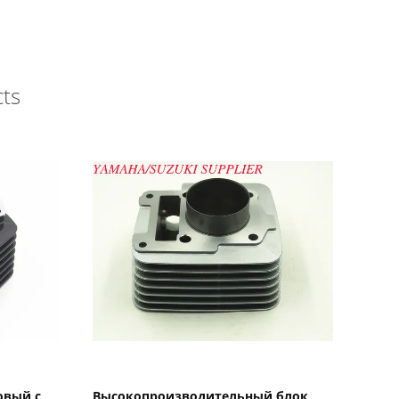
ts
Показать детали
овый с
Высокопроизводительный блок