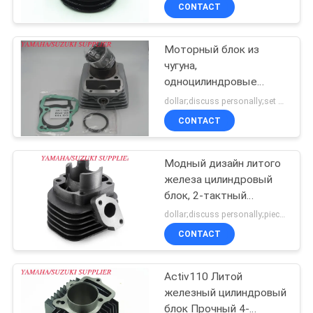
КАЧЕСТВА
CONTACT
Моторный блок из
СВЯЖИТЕСЬ
чугуна,
МЫ
одноцилиндровые
мотоциклетные
dollar;discuss personally;set MOQ:Переговоры
комплекты
НОВОСТИ
CONTACT
СПРОСИТЕ
Модный дизайн литого
железа цилиндровый
ЦИТАТУ
блок, 2-тактный
одноцилиндр
dollar;discuss personally;piece MOQ:Переговоры
КАРТА
CONTACT
САЙТА
Activ110 Литой
железный цилиндровый
PRIVACY
блок Прочный 4-