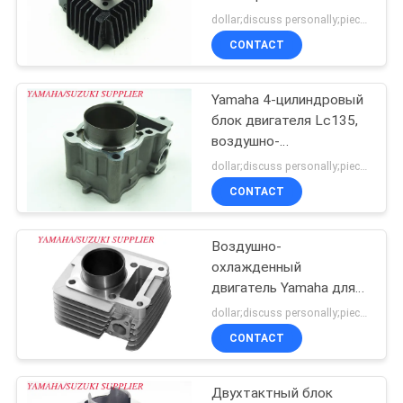
POLICY
тактный цилиндровый
dollar;discuss personally;piece MOQ:Переговоры
мотоциклет
CONTACT
Yamaha 4-цилиндровый
блок двигателя Lc135,
воздушно-
охлаждаемый
dollar;discuss personally;piece MOQ:Переговоры
алюминиевый блок
CONTACT
двигателя
Воздушно-
охлажденный
двигатель Yamaha для
мотоциклов,
dollar;discuss personally;piece MOQ:Переговоры
износостойкий DF
CONTACT
125cc
Двухтактный блок