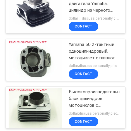
двигателя Yamaha,
цилиндр из черного
алюминиевого сплава
dollar；discuss personally；piece MOQ:Переговоры
Dt125 с воздушным
CONTACT
охлаждением
Yamaha 50 2-тактный
одноцилиндровый,
мотоциклет отливного
железа цилиндровый
dollar;discuss personally;piece MOQ:Переговоры
блок
CONTACT
Высокопроизводительный
блок цилиндров
мотоциклов с
алюминиевым
dollar;discuss personally;piece MOQ:Переговоры
материалом
CONTACT