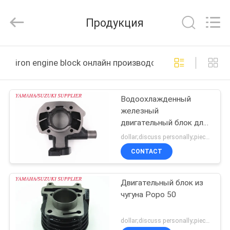
Tianshan
Cylinder
Block.,Ltd.
Продукция
All
Rights
Reserved.
Developed
ДОМ
by
ECER
iron engine block онлайн производство
ПРОДУКТЫ
Водоохлажденный
железный
О
двигательный блок для
НАС
мотоциклов
dollar;discuss personally;piece MOQ:Переговоры
CONTACT
ПУТЕШЕСТВИЕ
Двигательный блок из
ФАБРИКИ
чугуна Popo 50
ПРОВЕРКА
dollar;discuss personally;piece MOQ:Переговоры