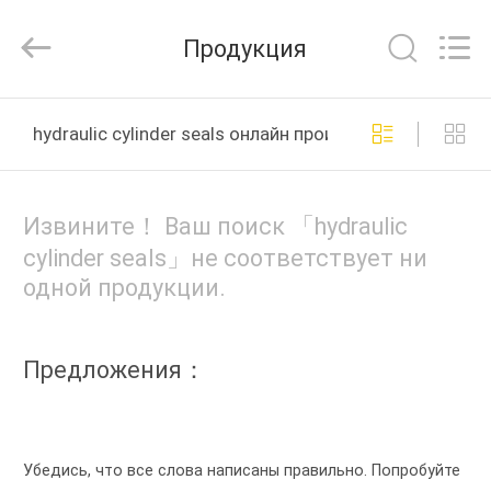
Cylinder
Block.,Ltd.
All
Продукция
Rights
Reserved.
Developed
by
ДОМ
ECER
hydraulic cylinder seals онлайн производство
ПРОДУКТЫ
Извините！ Ваш поиск 「hydraulic
О
cylinder seals」не соответствует ни
одной продукции.
НАС
ПУТЕШЕСТВИЕ
Предложения：
ФАБРИКИ
ПРОВЕРКА
Убедись, что все слова написаны правильно. Попробуйте