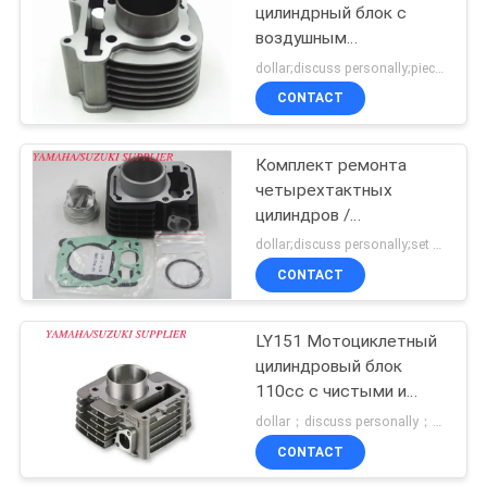
цилиндрный блок с
воздушным
охлаждением с
dollar;discuss personally;piece MOQ:Переговоры
внешним диаметром
CONTACT
58,5 мм
Комплект ремонта
четырехтактных
цилиндров /
профессиональный
dollar;discuss personally;set MOQ:Переговоры
комплект ремонта
CONTACT
сильных цилиндров
LY151 Мотоциклетный
цилиндровый блок
110cc с чистыми и
гладкими отходами
dollar；discuss personally；piece MOQ:Переговоры
CONTACT