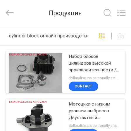
Cylinder
Block.,Ltd.
All
Продукция
Rights
Reserved.
Developed
by
ДОМ
ECER
cylinder block онлайн производство
ПРОДУКТЫ
Набор блоков
цилиндров высокой
О
производительности /
НАС
сборка блоков
dollar;discuss personally;set MOQ:Переговоры
мотоциклов
CONTACT
ПУТЕШЕСТВИЕ
Мотоцикл с низким
ФАБРИКИ
уровнем выбросов
Двухтактный
ПРОВЕРКА
цилиндровый блок
dollar;discuss personally;piece MOQ:Переговоры