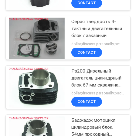
39,94 мм Диаметр
КАЧЕСТВА
CONTACT
отверстия, 54,8 мм
Внешний диаметр
Серая твердость 4-
СВЯЖИТЕСЬ
тактный двигательный
МЫ
блок / заказный
двигатель цилиндровый
dollar;discuss personally;set MOQ:Переговоры
блок
НОВОСТИ
CONTACT
СПРОСИТЕ
Ps200 Дизельный
двигатель цилиндрный
ЦИТАТУ
блок 67 мм скважина
для мотоциклов Bajaj
dollar;discuss personally;piece MOQ:Переговоры
КАРТА
CONTACT
САЙТА
Баджадж мотоцикл
цилиндровый блок,
PRIVACY
54мм проходный