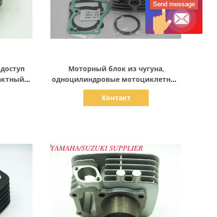
Показать детали
доступ
Моторный блок из чугуна,
актный
одноцилиндровые мотоциклетные
5 мм
комплекты
Контакт