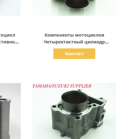
Показать детали
тоцикл
Компоненты мотоциклов
ктивной
Четырехтактный цилиндр
O
одноблокный SYM-M88-1, 56 мм
Контакт