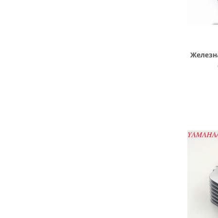
Железн
мото
б