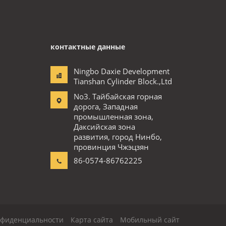
контактные данные
Ningbo Daxie Development
Tianshan Cylinder Block.,Ltd
No3. Тайбайская горная
дорога, Западная
промышленная зона,
Даксийская зона
развития, город Нинбо,
провинция Чжэцзян
86-0574-86762225
нфиденциальности
Карта сайта
Мобильный сайт