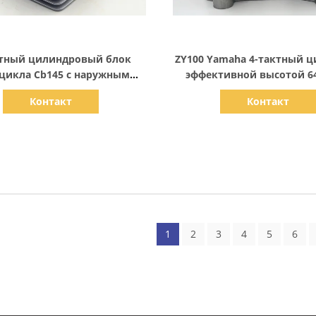
Показать детали
Показать детали
ктный цилиндровый блок
ZY100 Yamaha 4-тактный ц
цикла Cb145 с наружным
эффективной высотой 64
диаметром 65,4 мм
сертифицированный 
Контакт
Контакт
1
2
3
4
5
6