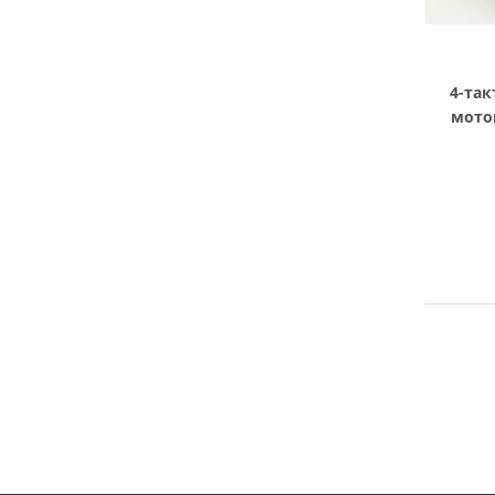
4-та
мото