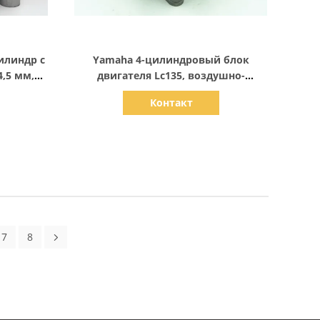
Показать детали
илиндр с
Yamaha 4-цилиндровый блок
,5 мм,
двигателя Lc135, воздушно-
ISO
охлаждаемый алюминиевый блок
Контакт
двигателя
7
8