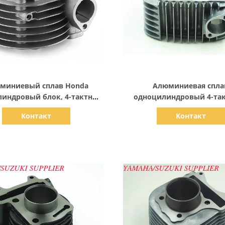
Показать детали
Показать детали
миниевый сплав Honda
Алюминиевая спла
индровый блок, 4-тактный
одноцилиндровый 4-та
мотоциклетного двигателя
мотоциклетный двигатель
Контакт
Контакт
GY6 150
Сплендер "