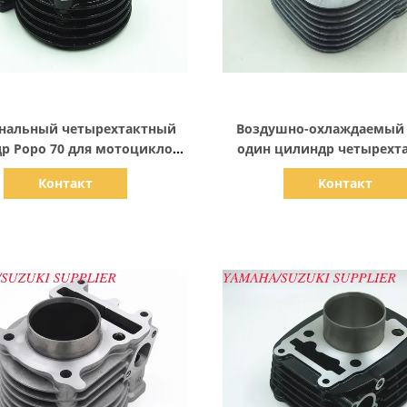
Показать детали
Показать детали
нальный четырехтактный
Воздушно-охлаждаемый 
р Popo 70 для мотоциклов
один цилиндр четырехт
Dayang
125cc Дислокация 53,
Контакт
Контакт