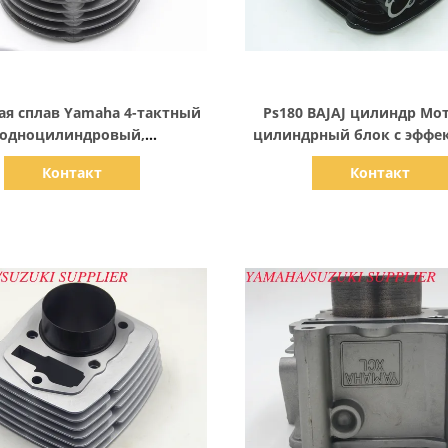
Показать детали
Показать детали
ая сплав Yamaha 4-тактный
Ps180 BAJAJ цилиндр Мо
одноцилиндровый,
цилиндрный блок с эффе
циклетный цилиндровый
высотой 66,2 мм IS
Контакт
Контакт
лок BWS80 для HONDA
сертифицирован