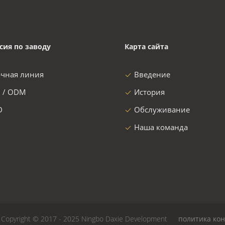
сия по заводу
Карта сайта
очная линия
Введение
 / ODM
История
D
Обслуживание
Наша команда
Copyright © 2017 - 2025 Ningbo Daxie Development
политика ко