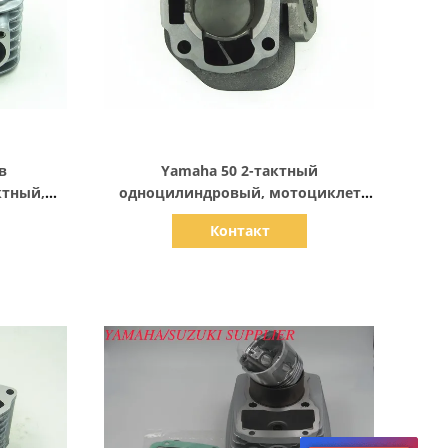
Показать детали
в
Yamaha 50 2-тактный
ктный,
одноцилиндровый, мотоциклет
 " Супер
отливного железа цилиндровый
Контакт
блок