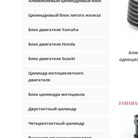
Алюминиевый цилиндровый блок
Цилиндровый блок литого железа
Блок двигателя Yamaha
Блок двигателя Honda
Алю
Блок двигателя Suzuki
одноцил
блок 
Цилиндр мотоциклетного
двигателя
Блок цилиндра мотоцикла
Двухтактный цилиндр
Четырехтактный цилиндр
Внешние крышки цилиндров