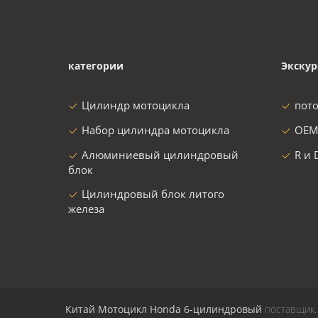
категории
Экскур
Цилиндр мотоцикла
пот
Набор цилиндра мотоцикла
OEM
Алюминиевый цилиндровый
R и 
блок
Цилиндровый блок литого
железа
Китай Мотоцикл Honda 6-цилиндровый
поставщик. 