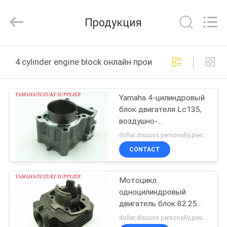
Tianshan
Cylinder
Block.,Ltd.
Продукция
All
Rights
Reserved.
Developed
ДОМ
by
ECER
4 cylinder engine block онлайн производство
ПРОДУКТЫ
Yamaha 4-цилиндровый
блок двигателя Lc135,
О
воздушно-
НАС
охлаждаемый
dollar;discuss personally;piece MOQ:Переговоры
алюминиевый блок
CONTACT
двигателя
ПУТЕШЕСТВИЕ
Мотоцикл
ФАБРИКИ
одноцилиндровый
двигатель блок 82.25
ПРОВЕРКА
мм Общая высота,
dollar;discuss personally;piece MOQ:Переговоры