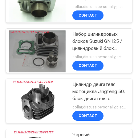
POLICY
цилиндр одноблокный
dollar;discuss personally;piece MOQ:Переговоры
SYM-M88-1, 56 мм
CONTACT
Набор цилиндровых
блоков Suzuki GN125 /
цилиндровый блок
двигателя высокой
dollar;discuss personally;set MOQ:Переговоры
твердости
CONTACT
Цилиндр двигателя
мотоцикла Jingfeng 50,
блок двигателя с
высокой
dollar;discuss personally;piece MOQ:Переговоры
интенсивностью
CONTACT
Черный