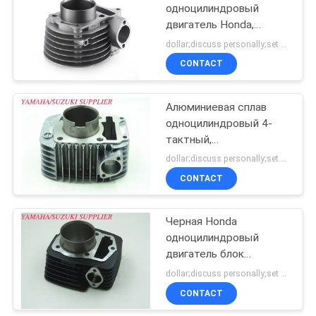
одноцилиндровый
двигатель Honda,
алюминиевый
dollar;discuss personally;set MOQ:Переговоры
цилиндровый блок GY6-
CONTACT
125
Алюминиевая сплав
одноцилиндровый 4-
тактный,
мотоциклетный
dollar;discuss personally;set MOQ:Переговоры
двигатель " Супер
CONTACT
Сплендер "
Черная Honda
одноцилиндровый
двигатель блок
Алюминиевый сплав /
dollar;discuss personally;set MOQ:Переговоры
литовый железный
CONTACT
материал