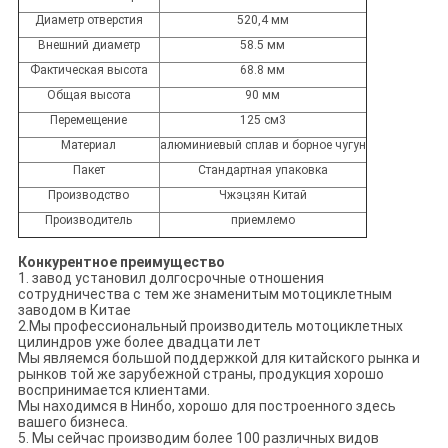
Диаметр отверстия
520,4 мм
Внешний диаметр
58.5 мм
Фактическая высота
68.8 мм
Общая высота
90 мм
Перемещение
125 см3
Материал
алюминиевый сплав и борное чугун
Пакет
Стандартная упаковка
Производство
Чжэцзян Китай
Производитель
приемлемо
Конкурентное преимущество
1. завод установил долгосрочные отношения
сотрудничества с тем же знаменитым мотоциклетным
заводом в Китае
2.Мы профессиональный производитель мотоциклетных
цилиндров уже более двадцати лет
Мы являемся большой поддержкой для китайского рынка и
рынков той же зарубежной страны, продукция хорошо
воспринимается клиентами.
Мы находимся в Нинбо, хорошо для построенного здесь
вашего бизнеса.
5. Мы сейчас производим более 100 различных видов