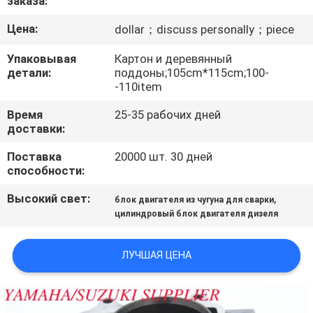
заказа:
КАЧЕСТВА
Цена:
dollar；discuss personally；piece
СВЯЖИТЕСЬ
Упаковывая
Картон и деревянный
детали:
поддоны;105cm*115cm;100-
МЫ
-110item
Время
25-35 рабочих дней
НОВОСТИ
доставки:
Поставка
20000 шт. 30 дней
СПРОСИТЕ
способности:
ЦИТАТУ
Высокий свет:
,
блок двигателя из чугуна для сварки
цилиндровый блок двигателя дизеля
КАРТА
САЙТА
ЛУЧШАЯ ЦЕНА
PRIVACY