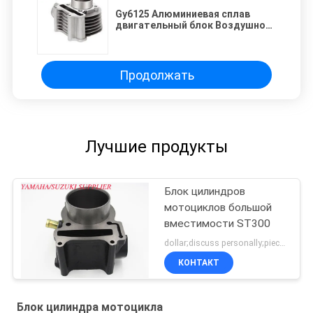
Gy6125 Алюминиевая сплав
двигательный блок Воздушно-
охлажденный, 125cc
Дислокация 52,4 мм
Продолжать
Лучшие продукты
Блок цилиндров
мотоциклов большой
вместимости ST300
dollar;discuss personally;piece MOQ:Переговоры
КОНТАКТ
Блок цилиндра мотоцикла