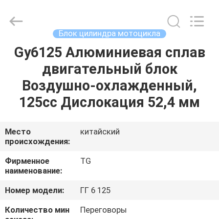
Tianshan
Cylinder
Block.,Ltd.
All
Rights
Блок цилиндра мотоцикла
Reserved.
Developed
by
Gy6125 Алюминиевая сплав
ДОМ
ECER
двигательный блок
ПРОДУКТЫ
Воздушно-охлажденный,
125cc Дислокация 52,4 мм
О
НАС
Место
китайский
происхождения:
ПУТЕШЕСТВИЕ
Фирменное
TG
наименование:
ФАБРИКИ
Номер модели:
ГГ 6 125
ПРОВЕРКА
Количество мин
Переговоры