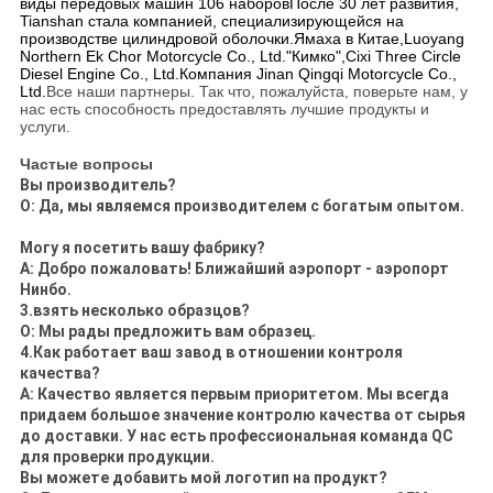
виды передовых машин 106 наборовПосле 30 лет развития,
Tianshan стала компанией, специализирующейся на
производстве цилиндровой оболочки.
Ямаха в Китае,
Luoyang
Northern Ek Chor Motorcycle Co., Ltd.
"Кимко",
Cixi Three Circle
Diesel Engine Co., Ltd.
Компания Jinan Qingqi Motorcycle Co.,
Ltd.
Все наши партнеры. Так что, пожалуйста, поверьте нам, у
нас есть способность предоставлять лучшие продукты и
услуги.
Частые вопросы
Вы производитель?
О: Да, мы являемся производителем с богатым опытом.
Могу я посетить вашу фабрику?
А: Добро пожаловать! Ближайший аэропорт - аэропорт
Нинбо.
3.
взять несколько образцов?
О: Мы рады предложить вам образец.
4.Как работает ваш завод в отношении контроля
качества?
A: Качество является первым приоритетом. Мы всегда
придаем большое значение контролю качества от сырья
до доставки. У нас есть профессиональная команда QC
для проверки продукции.
Вы можете добавить мой логотип на продукт?