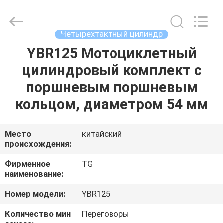
Tianshan
Cylinder
Block.,Ltd.
All
Rights
Четырехтактный цилиндр
Reserved.
Developed
by
YBR125 Мотоциклетный
ДОМ
ECER
цилиндровый комплект с
ПРОДУКТЫ
поршневым поршневым
кольцом, диаметром 54 мм
О
НАС
Место
китайский
происхождения:
ПУТЕШЕСТВИЕ
Фирменное
TG
наименование:
ФАБРИКИ
Номер модели:
YBR125
ПРОВЕРКА
Количество мин
Переговоры