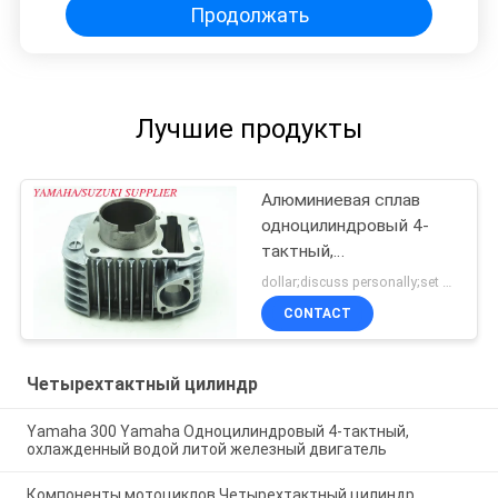
Продолжать
Лучшие продукты
Алюминиевая сплав
одноцилиндровый 4-
тактный,
мотоциклетный
dollar;discuss personally;set MOQ:Переговоры
двигатель " Супер
CONTACT
Сплендер "
Четырехтактный цилиндр
Yamaha 300 Yamaha Одноцилиндровый 4-тактный,
охлажденный водой литой железный двигатель
Компоненты мотоциклов Четырехтактный цилиндр