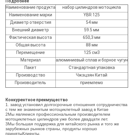
Подробнее
Наименование продукта
набор цилиндров мотоцикла
Наименование марки
YBR 125
Диаметр отверстия
54 мм
Внешний диаметр
59.5 мм
Фактическая высота
650,3 мм
Общая высота
88 мм
Перемещение
125 см3
Материал
алюминиевый сплав и борное чугун
Пакет
Стандартная упаковка
Производство
Чжэцзян Китай
Производитель
приемлемо
Конкурентное преимущество
1. завод установил долгосрочные отношения сотрудничества
с тем же знаменитым мотоциклетный завод в Китае
2Мы являемся профессиональным производителем
мотоциклетных цилиндров уже более двадцати лет.
3Мы большая поддержка для китайского рынка и того же
зарубежных рынков страны, продукты хорошо
приняты
Клиенты.