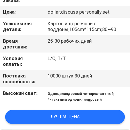
заказа:
КАЧЕСТВА
Цена:
dollar;discuss personally;set
СВЯЖИТЕСЬ
Упаковывая
Картон и деревянные
детали:
поддоны;105cm*115cm;80--90
МЫ
Время
25-30 рабочих дней
доставки:
НОВОСТИ
Условия
L/C, T/T
оплаты:
СПРОСИТЕ
Поставка
10000 штук 30 дней
ЦИТАТУ
способности:
Высокий свет:
,
Одноцилиндровый четырехтактный
КАРТА
4-тактный одноцилиндровый
САЙТА
ЛУЧШАЯ ЦЕНА
PRIVACY