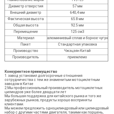
TVS 125
Диаметр отверстия
57 мм
Внешний диаметр
640,4 мм
Фактическая высота
65.8 мм
Общая высота
92.5 мм
Перемещение
125 см3
Материал
алюминиевый сплав и борное чугун
Пакет
Стандартная упаковка
Производство
Чжэцзян Китай
Производитель
приемлемо
Конкурентное преимущество
1. завод установил долгосрочные отношения
сотрудничества с тем же знаменитым мотоциклетным
заводом в Китае
2.Мы профессиональный производитель мотоциклетных
цилиндров уже более двадцати лет
Мы большая поддержка для китайского рынка и того же
зарубежных рынков, продукты хорошо восприняты
клиентами.
Мы можем предложить одноцилиндровый или цилиндровый
набор с другими частями двигателя, такими как поршень,