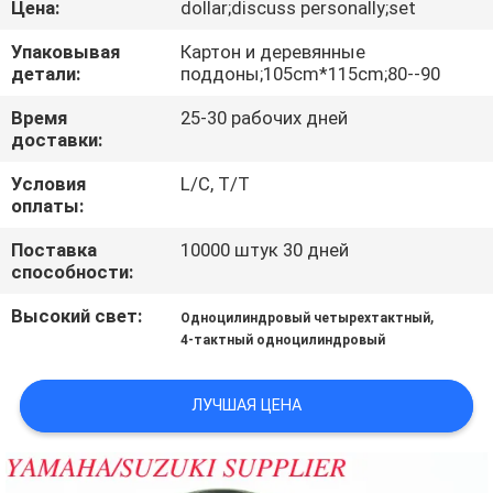
Цена:
dollar;discuss personally;set
КАЧЕСТВА
Упаковывая
Картон и деревянные
детали:
поддоны;105cm*115cm;80--90
СВЯЖИТЕСЬ
МЫ
Время
25-30 рабочих дней
доставки:
Условия
L/C, T/T
НОВОСТИ
оплаты:
Поставка
10000 штук 30 дней
СПРОСИТЕ
способности:
ЦИТАТУ
Высокий свет:
,
Одноцилиндровый четырехтактный
4-тактный одноцилиндровый
КАРТА
САЙТА
ЛУЧШАЯ ЦЕНА
PRIVACY