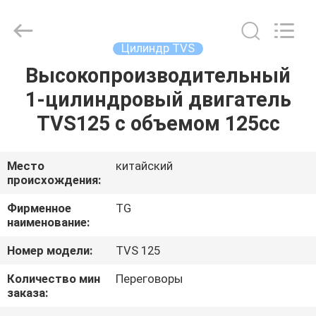
Cylinder
Block.,Ltd.
All
Rights
Reserved.
Цилиндр TVS
Developed
by
Высокопроизводительный
ДОМ
ECER
1-цилиндровый двигатель
ПРОДУКТЫ
TVS125 с объемом 125cc
О
Место
китайский
происхождения:
НАС
Фирменное
TG
наименование:
ПУТЕШЕСТВИЕ
Номер модели:
TVS 125
ФАБРИКИ
Количество мин
Переговоры
заказа:
ПРОВЕРКА