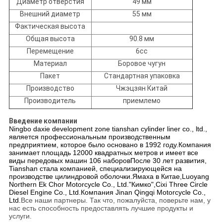
Диаметр отверстия
49 мм
Внешний диаметр
55 мм
Фактическая высота
Общая высота
90.8 мм
Перемещение
6cc
Материал
Боровое чугун
Пакет
Стандартная упаковка
Производство
Чжэцзян Китай
Производитель
приемлемо
Введение компании
Ningbo daxie development zone tianshan cylinder liner co., ltd.,
является профессиональным производственным
предприятием, которое было основано в 1992 году.Компания
занимает площадь 12000 квадратных метров и имеет все
виды передовых машин 106 наборовПосле 30 лет развития,
Tianshan стала компанией, специализирующейся на
производстве цилиндровой оболочки.
Ямаха в Китае,
Luoyang
Northern Ek Chor Motorcycle Co., Ltd.
"Кимко",
Cixi Three Circle
Diesel Engine Co., Ltd.
Компания Jinan Qingqi Motorcycle Co.,
Ltd.
Все наши партнеры. Так что, пожалуйста, поверьте нам, у
нас есть способность предоставлять лучшие продукты и
услуги.