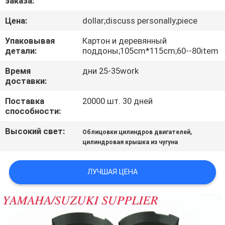
заказа:
КАЧЕСТВА
Цена:
dollar;discuss personally;piece
СВЯЖИТЕСЬ
Упаковывая
Картон и деревянный
детали:
поддоны;105cm*115cm;60--80item
МЫ
Время
дни 25-35work
доставки:
НОВОСТИ
Поставка
20000 шт. 30 дней
способности:
СПРОСИТЕ
Высокий свет:
,
Облицовки цилиндров двигателей
ЦИТАТУ
цилиндровая крышка из чугуна
КАРТА
ЛУЧШАЯ ЦЕНА
САЙТА
PRIVACY