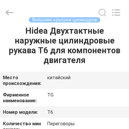
Tianshan
Cylinder
Block.,Ltd.
All
Rights
Внешние крышки цилиндров
Reserved.
Developed
Hidea Двухтактные
ДОМ
by
ECER
наружные цилиндровые
ПРОДУКТЫ
рукава T6 для компонентов
двигателя
О
НАС
Место
китайский
происхождения:
ПУТЕШЕСТВИЕ
Фирменное
TG
наименование:
ФАБРИКИ
Номер модели:
T6
ПРОВЕРКА
Количество мин
Переговоры